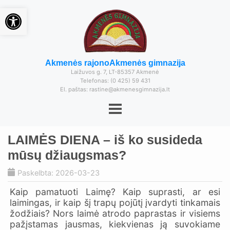
Open toolbar
Akmenės rajono
Akmenės gimnazija
Laižuvos g. 7, LT-85357 Akmenė
Telefonas: (0 425) 59 431
El. paštas: rastine@akmenesgimnazija.lt
LAIMĖS DIENA – iš ko susideda
mūsų džiaugsmas?
Paskelbta: 2026-03-23
Kaip pamatuoti Laimę? Kaip suprasti, ar esi
laimingas, ir kaip šį trapų pojūtį įvardyti tinkamais
žodžiais? Nors laimė atrodo paprastas ir visiems
pažįstamas jausmas, kiekvienas ją suvokiame