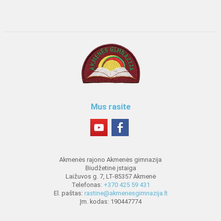
Mus rasite
Akmenės rajono Akmenės gimnazija
Biudžetinė įstaiga
Laižuvos g. 7, LT-85357 Akmenė
Telefonas:
+370 425 59 431
El. paštas:
rastine@akmenesgimnazija.lt
Įm. kodas: 190447774