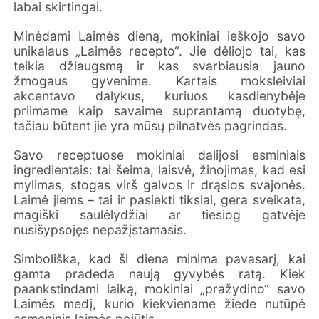
labai skirtingai.
Minėdami Laimės dieną, mokiniai ieškojo savo
unikalaus „Laimės recepto“. Jie dėliojo tai, kas
teikia džiaugsmą ir kas svarbiausia jauno
žmogaus gyvenime. Kartais moksleiviai
akcentavo dalykus, kuriuos kasdienybėje
priimame kaip savaime suprantamą duotybę,
tačiau būtent jie yra mūsų pilnatvės pagrindas.
Savo receptuose mokiniai dalijosi esminiais
ingredientais: tai šeima, laisvė, žinojimas, kad esi
mylimas, stogas virš galvos ir drąsios svajonės.
Laimė jiems – tai ir pasiekti tikslai, gera sveikata,
magiški saulėlydžiai ar tiesiog gatvėje
nusišypsojęs nepažįstamasis.
Simboliška, kad ši diena minima pavasarį, kai
gamta pradeda naują gyvybės ratą. Kiek
paankstindami laiką, mokiniai „pražydino“ savo
Laimės medį, kurio kiekviename žiede nutūpė
asmeninis laimės pojūtis.