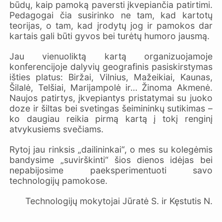
būdų, kaip pamoką paversti įkvepiančia patirtimi.
Pedagogai čia susirinko ne tam, kad kartotų
teorijas, o tam, kad įrodytų jog ir pamokos dar
kartais gali būti gyvos bei turėtų humoro jausmą.
Jau vienuoliktą kartą organizuojamoje
konferencijoje dalyvių geografinis pasiskirstymas
išties platus: Biržai, Vilnius, Mažeikiai, Kaunas,
Šilalė, Telšiai, Marijampolė ir… Žinoma Akmenė.
Naujos patirtys, įkvepiantys pristatymai su juoko
doze ir šiltas bei svetingas šeimininkų sutikimas –
ko daugiau reikia pirmą kartą į tokį renginį
atvykusiems svečiams.
Rytoj jau rinksis „dailininkai“, o mes su kolegėmis
bandysime „suvirškinti“ šios dienos idėjas bei
nepabijosime paeksperimentuoti savo
technologijų pamokose.
Technologijų mokytojai Jūratė S. ir Kęstutis N.