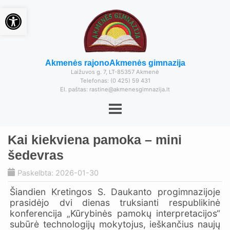
Open toolbar
Akmenės rajono
Akmenės gimnazija
Laižuvos g. 7, LT-85357 Akmenė
Telefonas: (0 425) 59 431
El. paštas: rastine@akmenesgimnazija.lt
Kai kiekviena pamoka – mini
šedevras
Paskelbta: 2026-01-30
Šiandien Kretingos S. Daukanto progimnazijoje
prasidėjo dvi dienas truksianti respublikinė
konferencija „Kūrybinės pamokų interpretacijos“
subūrė technologijų mokytojus, ieškančius naujų