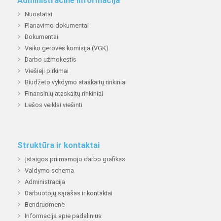
Nuostatai
Planavimo dokumentai
Dokumentai
Vaiko gerovės komisija (VGK)
Darbo užmokestis
Viešieji pirkimai
Biudžeto vykdymo ataskaitų rinkiniai
Finansinių ataskaitų rinkiniai
Lėšos veiklai viešinti
Struktūra ir kontaktai
Įstaigos priimamojo darbo grafikas
Valdymo schema
Administracija
Darbuotojų sąrašas ir kontaktai
Bendruomenė
Informacija apie padalinius