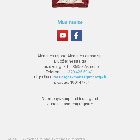
Mus rasite
Akmenės rajono Akmenės gimnazija
Biudžetinė įstaiga
Laižuvos g. 7, LT-85357 Akmenė
Telefonas:
+370 425 59 431
El. paštas:
rastine@akmenesgimnazija.lt
Įm. kodas: 190447774
Duomenys kaupiami ir saugomi
Juridinių asmenų registre
© 2026 • Akmenės rajono Akmenės gimnazija