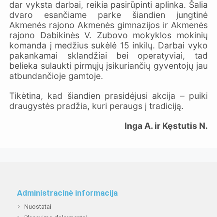
dar vyksta darbai, reikia pasirūpinti aplinka. Šalia
dvaro esančiame parke šiandien jungtinė
Akmenės rajono Akmenės gimnazijos ir Akmenės
rajono Dabikinės V. Zubovo mokyklos mokinių
komanda į medžius sukėlė 15 inkilų. Darbai vyko
pakankamai sklandžiai bei operatyviai, tad
belieka sulaukti pirmųjų įsikuriančių gyventojų jau
atbundančioje gamtoje.
Tikėtina, kad šiandien prasidėjusi akcija – puiki
draugystės pradžia, kuri peraugs į tradiciją.
Inga A. ir Kęstutis N.
Administracinė informacija
Nuostatai