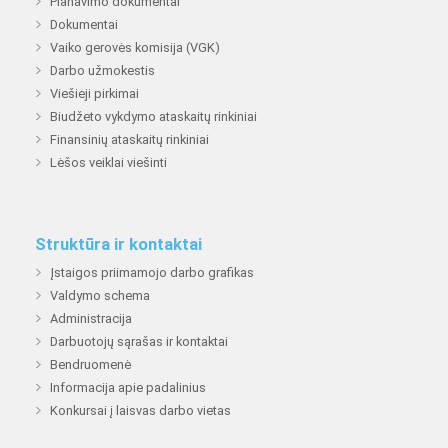
Planavimo dokumentai
Dokumentai
Vaiko gerovės komisija (VGK)
Darbo užmokestis
Viešieji pirkimai
Biudžeto vykdymo ataskaitų rinkiniai
Finansinių ataskaitų rinkiniai
Lėšos veiklai viešinti
Struktūra ir kontaktai
Įstaigos priimamojo darbo grafikas
Valdymo schema
Administracija
Darbuotojų sąrašas ir kontaktai
Bendruomenė
Informacija apie padalinius
Konkursai į laisvas darbo vietas