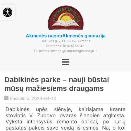
Open toolbar
Akmenės rajono
Akmenės gimnazija
Laižuvos g. 7, LT-85357 Akmenė
Telefonas: (0 425) 59 431
El. paštas: rastine@akmenesgimnazija.lt
Dabikinės parke – nauji būstai
mūsų mažiesiems draugams
Paskelbta: 2024-04-10
Dabikinės upės slėnyje, kairiajame krante
stovintis V. Zubovo dvaras šiandien atgimsta.
Vyksta intensyvūs remonto darbai, po kurių
pastatas pakeis savo veidą iš esmės. Na, o kol