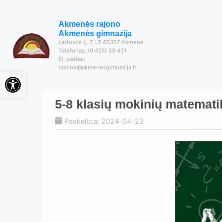
Akmenės rajono
Akmenės gimnazija
Laižuvos g. 7, LT-85357 Akmenė
Telefonas: (0 425) 59 431
El. paštas:
rastine@akmenesgimnazija.lt
Open toolbar
5-8 klasių mokinių matemati
Paskelbta: 2024-04-23