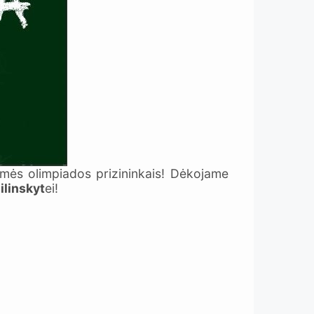
amės olimpiados prizininkais! Dėkojame
ilinskyt
ei!