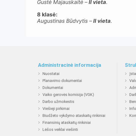
Gustė Majauskaitė –
II vieta
.
8 klasė:
Augustinas Būdvytis –
II vieta
.
Administracinė informacija
Stru
Nuostatai
Įst
Planavimo dokumentai
Val
Dokumentai
Adm
Vaiko gerovės komisija (VGK)
Dar
Darbo užmokestis
Ben
Viešieji pirkimai
Inf
Biudžeto vykdymo ataskaitų rinkiniai
Kon
Finansinių ataskaitų rinkiniai
Lėšos veiklai viešinti