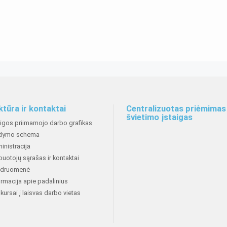
ktūra ir kontaktai
Centralizuotas priėmimas 
švietimo įstaigas
aigos priimamojo darbo grafikas
dymo schema
inistracija
buotojų sąrašas ir kontaktai
druomenė
ormacija apie padalinius
kursai į laisvas darbo vietas