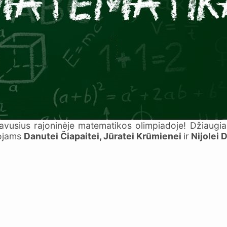
avusius rajoninėje matematikos olimpiadoje! Džiaugi
tojams
Danutei Čiapaitei, Jūratei Krūmienei
ir
Nijolei D