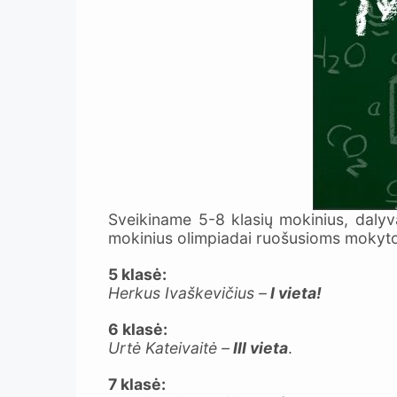
Sveikiname 5-8 klasių mokinius, dalyv
mokinius olimpiadai ruošusioms moky
5 klasė:
Herkus Ivaškevičius –
I vieta!
6 klasė:
Urtė Kateivaitė –
III vieta
.
7 klasė: