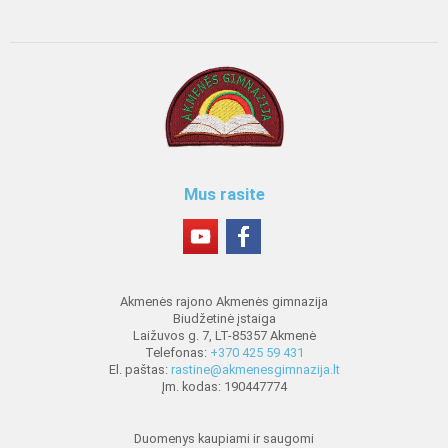
Mus rasite
Akmenės rajono Akmenės gimnazija
Biudžetinė įstaiga
Laižuvos g. 7, LT-85357 Akmenė
Telefonas:
+370 425 59 431
El. paštas:
rastine@akmenesgimnazija.lt
Įm. kodas: 190447774
Duomenys kaupiami ir saugomi