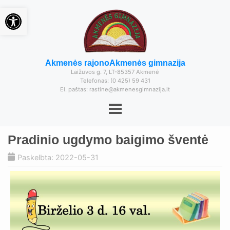
Open toolbar
Akmenės rajono
Akmenės gimnazija
Laižuvos g. 7, LT-85357 Akmenė
Telefonas: (0 425) 59 431
El. paštas: rastine@akmenesgimnazija.lt
Pradinio ugdymo baigimo šventė
Paskelbta: 2022-05-31