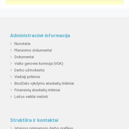
Administracinė informacija
Nuostatai
Planavimo dokumentai
Dokumentai
Vaiko gerovės komisija (VGK)
Darbo užmokestis
Viešieji pirkimai
Biudžeto vykdymo ataskaitų rinkiniai
Finansinių ataskaitų rinkiniai
Lėšos veiklai viešinti
Struktūra ir kontaktai
Įstaigos priimamojo darbo grafikas