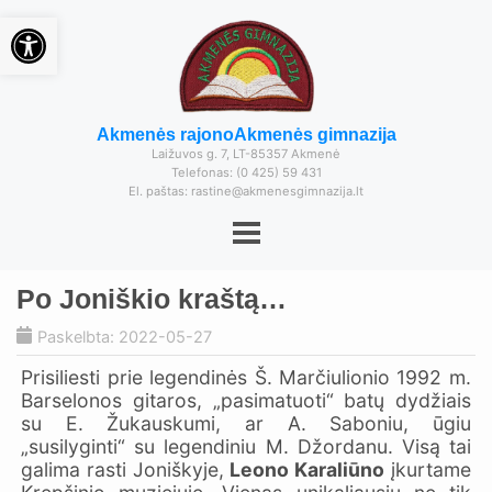
Open toolbar
Akmenės rajono
Akmenės gimnazija
Laižuvos g. 7, LT-85357 Akmenė
Telefonas: (0 425) 59 431
El. paštas: rastine@akmenesgimnazija.lt
Po Joniškio kraštą…
Paskelbta: 2022-05-27
Prisiliesti prie legendinės Š. Marčiulionio 1992 m.
Barselonos gitaros, „pasimatuoti“ batų dydžiais
su E. Žukauskumi, ar A. Saboniu, ūgiu
„susilyginti“ su legendiniu M. Džordanu. Visą tai
galima rasti Joniškyje,
Leono Karaliūno
įkurtame