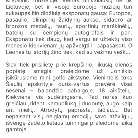
Krepšinio muziejuje. Vienas unikaliausių ne tik
Lietuvoje, bet ir visoje Europoje muziejų turi
sukaupęs itin didžiulę eksponatų gausą: Europos,
pasaulio, olimpinių žaidynių aukso, sidabro ar
bronzos medalių, taurių, sportinių marškinėlių,
batelių su čempionų autografais ir pan.
Eksponatų tiek daug, kad vargu ar užtektų viso
mėnesio kiekvienam jų apžvelgti ir papasakoti. O
Leonas tų istorijų žino tiek, kad su vežimu vešk…
Šiek tiek prisilietę prie krepšinio, likusią dienos
popietę smagiai praleidome už Joniškio
įsikūrusiame mini golfo aikštyne. Vienintelis toks
Šiaulių apskrityje duris-vartus pravėrė visai
nesenai – balandžio pabaigoje. 18 aikštelių.
Kiekviena vis sudėtingesnė. Tad noras kuo
greičiau įridenti kamuoliuką į duobutę, augo kaip
ant mielių. Atrodytų paprasta, tačiau…. Bet
nepaisant visų neigiamų emocijų savo atžvilgiu,
išvengę žadėto lietaus turiningai praleidome laiką
gamtoje.