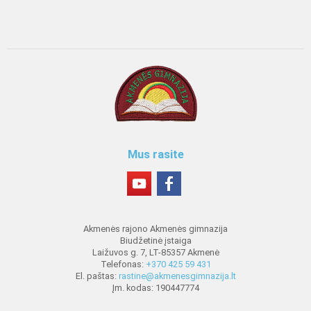
Mus rasite
Akmenės rajono Akmenės gimnazija
Biudžetinė įstaiga
Laižuvos g. 7, LT-85357 Akmenė
Telefonas:
+370 425 59 431
El. paštas:
rastine@akmenesgimnazija.lt
Įm. kodas: 190447774