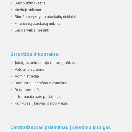
Darbo užmokestis
Viešieji pirkimai
Biudžeto vykdymo ataskaitų rinkiniai
Finansinių ataskaitų rinkiniai
Lėšos veiklai viešinti
Struktūra ir kontaktai
Įstaigos priimamojo darbo grafikas
Valdymo schema
Administracija
Darbuotojų sąrašas ir kontaktai
Bendruomenė
Informacija apie padalinius
Konkursai į laisvas darbo vietas
Centralizuotas priėmimas į švietimo įstaigas