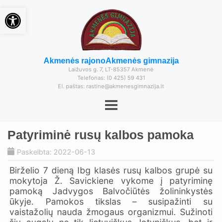
Open toolbar
Akmenės rajono
Akmenės gimnazija
Laižuvos g. 7, LT-85357 Akmenė
Telefonas: (0 425) 59 431
El. paštas: rastine@akmenesgimnazija.lt
Patyriminė rusų kalbos pamoka
Paskelbta: 2022-06-13
Birželio 7 dieną Ibg klasės rusų kalbos grupė su
mokytoja Ž. Savickiene vykome į patyriminę
pamoką Jadvygos Balvočiūtės žolininkystės
ūkyje. Pamokos tikslas – susipažinti su
vaistažolių nauda žmogaus organizmui. Sužinoti