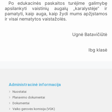
Po edukacinės paskaitos turėjime galimybę
apsilankyti vaistinių augalų „karalystėje” ir
pamatyti, kaip auga, kaip žydi mums apžįstamos
ir visai nematytos vaistažolės.
Ugnė Batavičiūtė
Ibg klasė
Administracinė informacija
Nuostatai
Planavimo dokumentai
Dokumentai
Vaiko gerovės komisija (VGK)