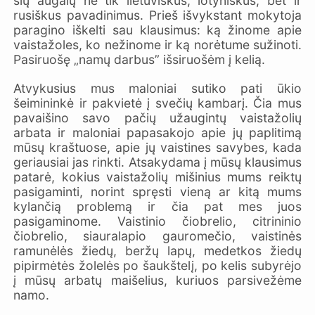
šių augalų ne tik lietuviškus, lotyniškus, bet ir
rusiškus pavadinimus. Prieš išvykstant mokytoja
paragino iškelti sau klausimus: ką žinome apie
vaistažoles, ko nežinome ir ką norėtume sužinoti.
Pasiruošę „namų darbus” išsiruošėm į kelią.
Atvykusius mus maloniai sutiko pati ūkio
šeimininkė ir pakvietė į svečių kambarį. Čia mus
pavaišino savo pačių užaugintų vaistažolių
arbata ir maloniai papasakojo apie jų paplitimą
mūsų kraštuose, apie jų vaistines savybes, kada
geriausiai jas rinkti. Atsakydama į mūsų klausimus
patarė, kokius vaistažolių mišinius mums reiktų
pasigaminti, norint spręsti vieną ar kitą mums
kylančią problemą ir čia pat mes juos
pasigaminome. Vaistinio čiobrelio, citrininio
čiobrelio, siauralapio gauromečio, vaistinės
ramunėlės žiedų, beržų lapų, medetkos žiedų
pipirmėtės žolelės po šaukštelį, po kelis subyrėjo
į mūsų arbatų maišelius, kuriuos parsivežėme
namo.