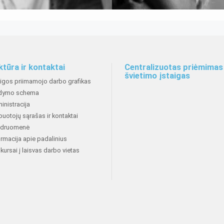
ktūra ir kontaktai
Centralizuotas priėmimas 
švietimo įstaigas
aigos priimamojo darbo grafikas
dymo schema
inistracija
buotojų sąrašas ir kontaktai
druomenė
ormacija apie padalinius
kursai į laisvas darbo vietas