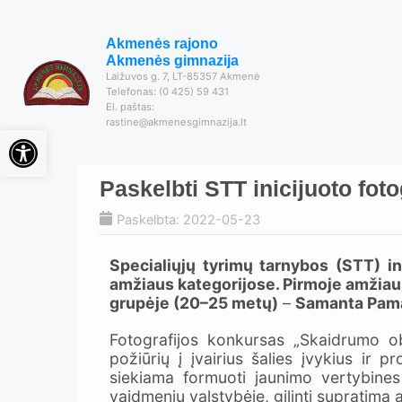
Akmenės rajono
Akmenės gimnazija
Laižuvos g. 7, LT-85357 Akmenė
Telefonas: (0 425) 59 431
El. paštas:
rastine@akmenesgimnazija.lt
Open toolbar
Paskelbti STT inicijuoto fo
Paskelbta: 2022-05-23
Specialiųjų tyrimų tarnybos (STT) i
amžiaus kategorijose. Pirmoje amžiau
grupėje (20–25 metų)
–
Samanta Pama
Fotografijos konkursas „Skaidrumo ob
požiūrių į įvairius šalies įvykius ir
siekiama formuoti jaunimo vertybines 
vaidmeniu valstybėje, gilinti supratimą