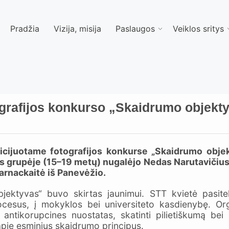
Pradžia
Vizija, misija
Paslaugos
Veiklos sritys
tografijos konkurso „Skaidrumo objekt
nicijuotame fotografijos konkurse „Skaidrumo objek
s grupėje (15–19 metų) nugalėjo Nedas Narutavičius
rnackaitė iš Panevėžio.
jektyvas“ buvo skirtas jaunimui. STT kvietė pasitel
 procesus, į mokyklos bei universiteto kasdienybę. 
antikorupcines nuostatas, skatinti pilietiškumą bei
 apie esminius skaidrumo principus.