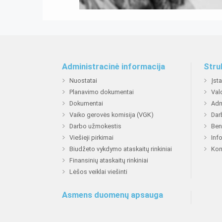
Administracinė informacija
Stru
Nuostatai
Įst
Planavimo dokumentai
Val
Dokumentai
Adm
Vaiko gerovės komisija (VGK)
Dar
Darbo užmokestis
Ben
Viešieji pirkimai
Inf
Biudžeto vykdymo ataskaitų rinkiniai
Kon
Finansinių ataskaitų rinkiniai
Lėšos veiklai viešinti
Asmens duomenų apsauga