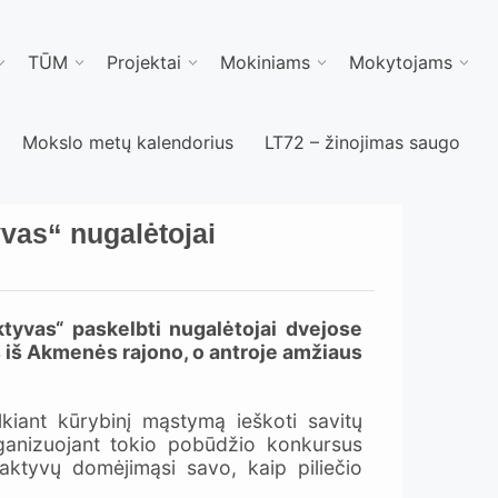
TŪM
Projektai
Mokiniams
Mokytojams
Mokslo metų kalendorius
LT72 – žinojimas saugo
yvas“ nugalėtojai
tyvas“ paskelbti nugalėtojai dvejose
 iš Akmenės rajono, o antroje amžiaus
kiant kūrybinį mąstymą ieškoti savitų
Organizuojant tokio pobūdžio konkursus
 aktyvų domėjimąsi savo, kaip piliečio