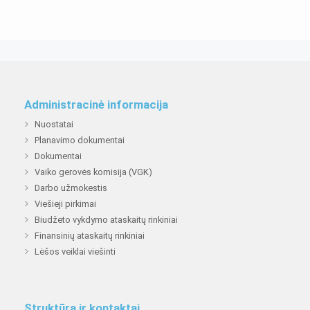
Administracinė informacija
Nuostatai
Planavimo dokumentai
Dokumentai
Vaiko gerovės komisija (VGK)
Darbo užmokestis
Viešieji pirkimai
Biudžeto vykdymo ataskaitų rinkiniai
Finansinių ataskaitų rinkiniai
Lėšos veiklai viešinti
Struktūra ir kontaktai