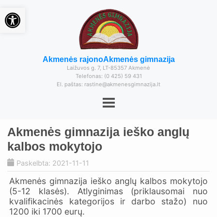
Open toolbar
Akmenės rajono
Akmenės gimnazija
Laižuvos g. 7, LT-85357 Akmenė
Telefonas: (0 425) 59 431
El. paštas: rastine@akmenesgimnazija.lt
Akmenės gimnazija ieško anglų
kalbos mokytojo
Paskelbta: 2021-11-11
Akmenės gimnazija ieško anglų kalbos mokytojo
(5-12 klasės). Atlyginimas (priklausomai nuo
kvalifikacinės kategorijos ir darbo stažo) nuo
1200 iki 1700 eurų.