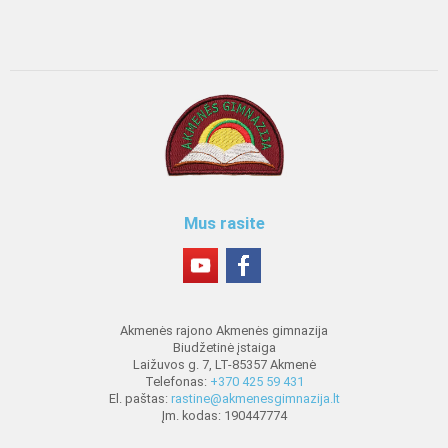
Mus rasite
Akmenės rajono Akmenės gimnazija
Biudžetinė įstaiga
Laižuvos g. 7, LT-85357 Akmenė
Telefonas:
+370 425 59 431
El. paštas:
rastine@akmenesgimnazija.lt
Įm. kodas: 190447774